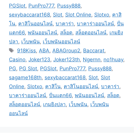
PGSlot
,
PunPro777
,
Pussy888
,
sexybaccarat168
,
Slot
,
Slot Online
,
Slotxo
,
คาสิ
โน
,
คาสิโนออนไลน์
,
บาคาร่า
,
บาคาร่าออนไลน์
,
ปั่น
แตก66
,
พนันออนไลน์
,
สล็อต
,
สล็อตออนไลน์
,
เกมยิง
ปลา
,
เว็บพนัน
,
เว็บพนันออนไลน์
Tags
918Kiss
,
ABA
,
ABAGroup2
,
Baccarat
,
Casino
,
Joker123
,
Joker123th
,
Ngernn
,
no1huay
,
PG
,
PG Slot
,
PGSlot
,
PunPro777
,
Pussy888
,
sagame168th
,
sexybaccarat168
,
Slot
,
Slot
Online
,
Slotxo
,
คาสิโน
,
คาสิโนออนไลน์
,
บาคาร่า
,
บาคาร่าออนไลน์
,
ปั่นแตก66
,
พนันออนไลน์
,
สล็อต
,
สล็อตออนไลน์
,
เกมยิงปลา
,
เว็บพนัน
,
เว็บพนัน
ออนไลน์