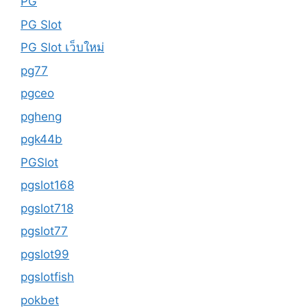
PG
PG Slot
PG Slot เว็บใหม่
pg77
pgceo
pgheng
pgk44b
PGSlot
pgslot168
pgslot718
pgslot77
pgslot99
pgslotfish
pokbet