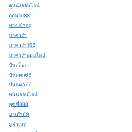
ดูหนังออนไลน์
ถูกหวย88
ทางเข้าpg
บาคาร่า
บาคาร่า168
บาคาร่าออนไลน์
ปั่นสล็อต
ปั่นแตก66
ปั่นแตก77
พนันออนไลน์
พุซซี่888
มาเก๊า69
ยูฟ่าเบท