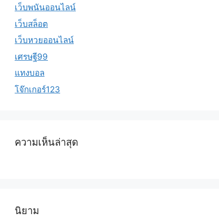
เว็บพนันออนไลน์
เว็บสล็อต
เว็บหวยออนไลน์
เศรษฐี99
แทงบอล
โจ๊กเกอร์123
ความเห็นล่าสุด
นิยาม