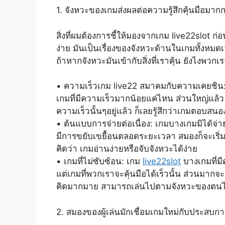
1. จังหวะของเกมส่งผลต่อความรู้สึกคุ้นมือมากกว
สิ่งที่ผมต้องการชี้ให้มองจากเกม live22slot ก่
ง่าย มันเป็นเรื่องของจังหวะด้านในเกมทั้งหม
ถ้าหากจังหวะมันเข้ากับสิ่งที่เราคุ้น ยังไงพวกเรา
• ความเร็วเกม live22 สมาคมกับความเคยชิน: 
เกมที่มีความเร็วมากน้อยแค่ไหน ส่วนใหญ่แล้ว 
ความเร็วนั้นๆอยู่แล้ว ก็เลยรู้สึกว่าเกมตอบสนอ
• ต้นแบบการจ่ายต่อเนื่อง: เกมบางเกมมิได้จ่ายหน
มีการขยับเขยื้อนตลอดระยะเวลา สมองก็จะเริ่ม
คิดว่า เกมอ่านง่ายหรือจับจังหวะได้ง่าย
• เกมที่ไม่ซับซ้อน: เกม
live22slot
บางเกมที่ม
แต่เกมที่พวกเราจะคุ้นมือได้เร็วนั้น ส่วนมากจะ
คิดมากมาย สามารถเล่นไปตามจังหวะของตนไ
2. สมองของผู้เล่นมักเชื่อมเกมใหม่กับประสบการ