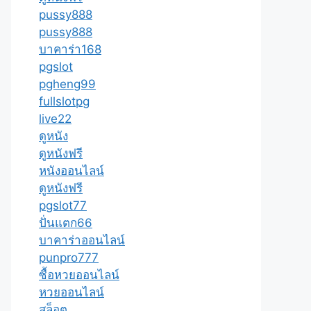
pussy888
pussy888
บาคาร่า168
pgslot
pgheng99
fullslotpg
live22
ดูหนัง
ดูหนังฟรี
หนังออนไลน์
ดูหนังฟรี
pgslot77
ปั่นแตก66
บาคาร่าออนไลน์
punpro777
ซื้อหวยออนไลน์
หวยออนไลน์
สล็อต