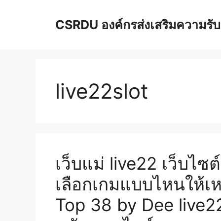
Skip
to
CSRDU องค์กรส่งเสริมความรับ
content
live22slot
เว็บแม่ live22 เว็บไซ
เลือกเกมแบบไหนให้เห
Top 38 by Dee live22