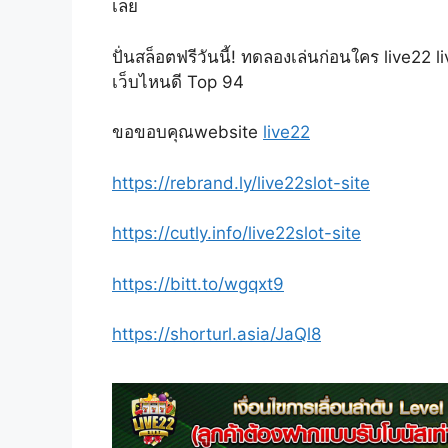
เลย
ปั่นสล็อตฟรีวันนี้! ทดลองเล่นก่อนใคร live2
เว็บไหนดี Top 94
ขอขอบคุณwebsite
live22
https://rebrand.ly/live22slot-site
https://cutly.info/live22slot-site
https://bitt.to/wgqxt9
https://shorturl.asia/JaQl8