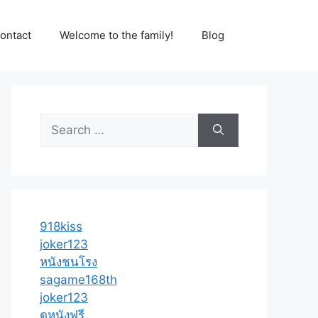
ontact
Welcome to the family!
Blog
Search
for:
918kiss
joker123
หนังชนโรง
sagame168th
joker123
ดูหนังฟรี