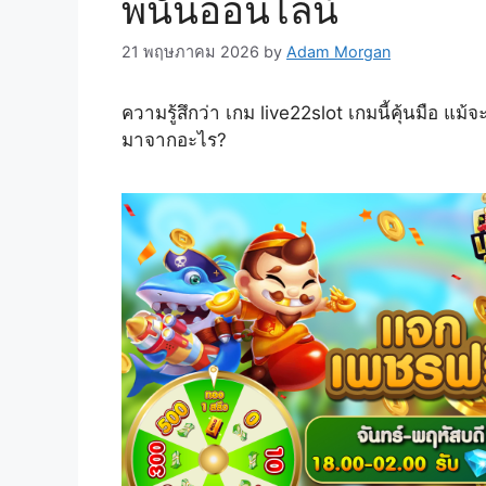
พนันออนไลน์
21 พฤษภาคม 2026
by
Adam Morgan
ความรู้สึกว่า เกม live22slot เกมนี้คุ้นมือ แม้
มาจากอะไร?