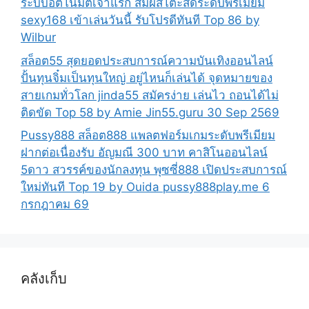
ระบบอัตโนมัติเจ้าแรก สัมผัสโต๊ะสดระดับพรีเมียม
sexy168 เข้าเล่นวันนี้ รับโปรดีทันที Top 86 by
Wilbur
สล็อต55 สุดยอดประสบการณ์ความบันเทิงออนไลน์
ปั้นทุนจิ๋มเป็นทุนใหญ่ อยู่ไหนก็เล่นได้ จุดหมายของ
สายเกมทั่วโลก jinda55 สมัครง่าย เล่นไว ถอนได้ไม่
ติดขัด Top 58 by Amie Jin55.guru 30 Sep 2569
Pussy888 สล็อต888 แพลตฟอร์มเกมระดับพรีเมียม
ฝากต่อเนื่องรับ อัญมณี 300 บาท คาสิโนออนไลน์
5ดาว สวรรค์ของนักลงทุน พุซซี่888 เปิดประสบการณ์
ใหม่ทันที Top 19 by Ouida pussy888play.me 6
กรกฎาคม 69
คลังเก็บ