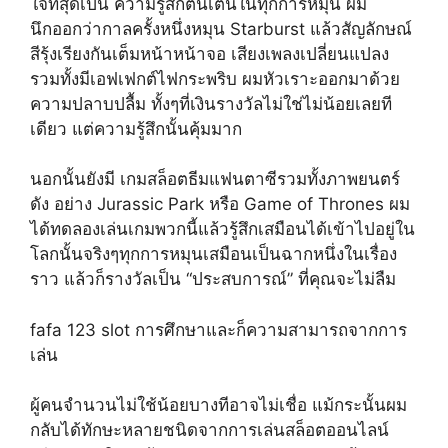
ใจที่สุดเป็น ความรู้สึกตื่นเต้นในทุกการหมุน ผม
นึกออกว่ากาลครั้งหนึ่งหมุน Starburst แล้วสัญลักษณ์
สีรุ้งเรียงกันเต็มหน้าหน้าจอ เสียงเพลงเปลี่ยนแปลง
รวมทั้งมีเอฟเฟกต์ไฟกระพริบ ผมหัวเราะออกมาด้วย
ความปลาบปลื้ม ทั้งๆที่เงินรางวัลไม่ใช่ไม่น้อยเลยที
เดียว แต่ความรู้สึกนั้นคุ้มมาก
นอกนั้นยังมี เกมสล็อตธีมแฟนตาซีรวมทั้งภาพยนตร์
ดัง อย่าง Jurassic Park หรือ Game of Thrones ผม
ได้ทดลองเล่นเกมพวกนี้แล้วรู้สึกเสมือนได้เข้าไปอยู่ใน
โลกนั้นจริงๆทุกการหมุนเสมือนเป็นฉากหนึ่งในเรื่อง
ราว แล้วก็รางวัลเป็น “ประสบการณ์” ที่คุณจะไม่ลืม
fafa 123 slot การศึกษาและก็ความสามารถจากการ
เล่น
ผู้คนจำนวนไม่ใช้น้อยบางทีอาจไม่เชื่อ แม้กระนั้นผม
กลับได้ทักษะหลายชนิดจากการเล่นสล็อตออนไลน์