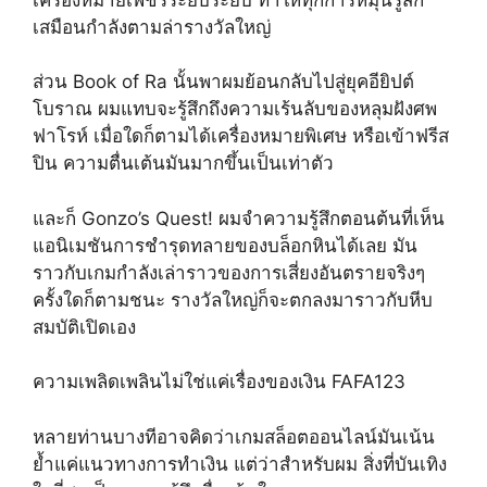
เสมือนกำลังตามล่ารางวัลใหญ่
ส่วน Book of Ra นั้นพาผมย้อนกลับไปสู่ยุคอียิปต์
โบราณ ผมแทบจะรู้สึกถึงความเร้นลับของหลุมฝังศพ
ฟาโรห์ เมื่อใดก็ตามได้เครื่องหมายพิเศษ หรือเข้าฟรีส
ปิน ความตื่นเต้นมันมากขึ้นเป็นเท่าตัว
และก็ Gonzo’s Quest! ผมจำความรู้สึกตอนต้นที่เห็น
แอนิเมชันการชำรุดทลายของบล็อกหินได้เลย มัน
ราวกับเกมกำลังเล่าราวของการเสี่ยงอันตรายจริงๆ
ครั้งใดก็ตามชนะ รางวัลใหญ่ก็จะตกลงมาราวกับหีบ
สมบัติเปิดเอง
ความเพลิดเพลินไม่ใช่แค่เรื่องของเงิน FAFA123
หลายท่านบางทีอาจคิดว่าเกมสล็อตออนไลน์มันเน้น
ย้ำแค่แนวทางการทำเงิน แต่ว่าสำหรับผม สิ่งที่บันเทิง