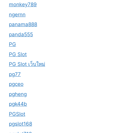
monkey789
ngernn
panama888
panda555
PG
PG Slot
PG Slot เว็บใหม่
pg77
pgceo
pgheng
pgk44b
PGSlot
pgslot168