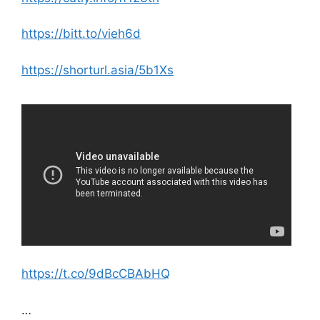
https://bitt.to/vieh6d
https://shorturl.asia/5b1Xs
https://t.co/9dBcCBAbHQ
…