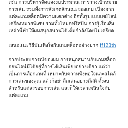
เช่น การบริหารจัดแจงงบประมาณ การวางเป้าหมาย
การเล่น รวมทั้งการสังเกตลักษณะของเกม เนื่องจาก
แต่ละเกมสล็อตมีความแตกต่าง อีกทั้งรูปแบบเพย์ไลน์
เครื่องหมายพิเศษ รวมทั้งโหมดฟรีสปิน การรู้เรื่องสิ่ง
เหล่านี้ทำให้ผมสนุกสนานได้เต็มกำลังโดยไม่เครียด
เสนอแนะวิธีบันเทิงใจกับเกมสล็อตอย่างมาก
ff123th
จากประสบการณ์ของผม การสนุกสนานกับเกมสล็อต
ออนไลน์มิได้อยู่ที่การได้เงินเพียงอย่างเดียว แต่ว่า
เป็นการเลือกเกมที่ เหมาะกับความพึงพอใจและสไตล์
การเล่นของคุณ แล้วก็อย่าลืมเล่นอย่างมีสติ ตั้งงบ
สำหรับแต่ละรอบการเล่น และก็ให้เวลาเพลินใจกับ
แต่ละเกม