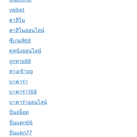
yaibet
คาสิโน
คาสิโนออนไลน์
ซีเกมส์68
ดูหนังออนไลน์
ถูกหวย88
ทางเข้าpg
บาคาร่า
บาคาร่า168
บาคาร่าออนไลน์
ปั่นสล็อต
ปั่นแตก66
ปั่นแตก77