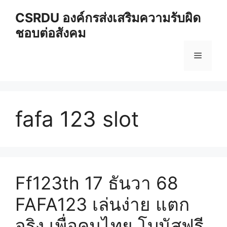
Skip
CSRDU องค์กรส่งเสริมความรับผิด
to
ชอบต่อสังคม
content
Menu
fafa 123 slot
Ff123th 17 ธันวา 68
FAFA123 เล่นง่าย แตก
จริง เพื่อคนไทย โบนัสฟรี