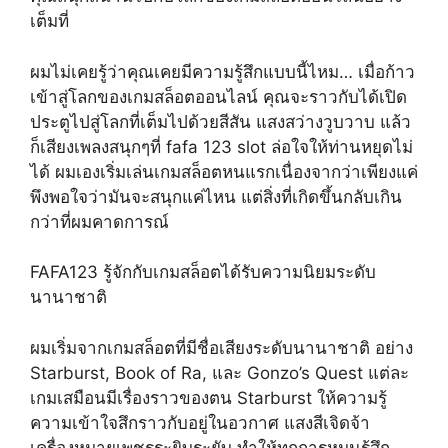
เต็มที่
ผมไม่เคยรู้ว่าคุณเคยมีความรู้สึกแบบนี้ไหม… เมื่อก้าว
เข้าสู่โลกของเกมสล็อตออนไลน์ คุณจะราวกับได้เปิด
ประตูไปสู่โลกที่เต็มไปด้วยสีสัน แสงสว่างวูบวาบ แล้ว
ก็เสียงเพลงสนุกๆที่ fafa 123 slot ล่อใจให้ท่านหยุดไม่
ได้ ผมเองเริ่มเล่นเกมสล็อตหนแรกเนื่องจากว่าเพียงแค่
พึงพอใจว่ามันจะสนุกแค่ไหน แต่สิ่งที่เกิดขึ้นกลับเกิน
กว่าที่ผมคาดการณ์
FAFA123 รู้จักกับเกมสล็อตได้รับความนิยมระดับ
นานาชาติ
ผมเริ่มจากเกมสล็อตที่มีชื่อเสียงระดับนานาชาติ อย่าง
Starburst, Book of Ra, และ Gonzo’s Quest แต่ละ
เกมเสมือนมีเรื่องราวของตน Starburst ให้ความรู้
ความเข้าใจสึกราวกับอยู่ในอวกาศ แสงสีเจิดจ้า
เครื่องหมายเพชรระยิบระยับ ทำให้ทุกการหมุนรู้สึก