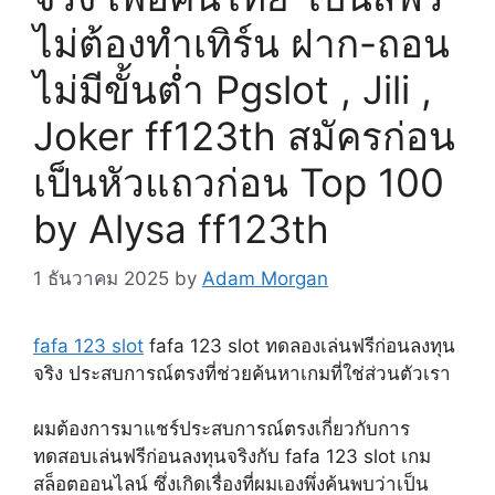
ไม่ต้องทำเทิร์น ฝาก-ถอน
ไม่มีขั้นต่ำ Pgslot , Jili ,
Joker ff123th สมัครก่อน
เป็นหัวแถวก่อน Top 100
by Alysa ff123th
1 ธันวาคม 2025
by
Adam Morgan
fafa 123 slot
fafa 123 slot ทดลองเล่นฟรีก่อนลงทุน
จริง ประสบการณ์ตรงที่ช่วยค้นหาเกมที่ใช่ส่วนตัวเรา
ผมต้องการมาแชร์ประสบการณ์ตรงเกี่ยวกับการ
ทดสอบเล่นฟรีก่อนลงทุนจริงกับ fafa 123 slot เกม
สล็อตออนไลน์ ซึ่งเกิดเรื่องที่ผมเองพึ่งค้นพบว่าเป็น