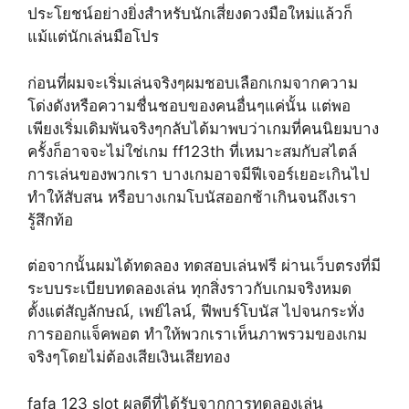
ประโยชน์อย่างยิ่งสำหรับนักเสี่ยงดวงมือใหม่แล้วก็
แม้แต่นักเล่นมือโปร
ก่อนที่ผมจะเริ่มเล่นจริงๆผมชอบเลือกเกมจากความ
โด่งดังหรือความชื่นชอบของคนอื่นๆแค่นั้น แต่พอ
เพียงเริ่มเดิมพันจริงๆกลับได้มาพบว่าเกมที่คนนิยมบาง
ครั้งก็อาจจะไม่ใช่เกม ff123th ที่เหมาะสมกับสไตล์
การเล่นของพวกเรา บางเกมอาจมีฟีเจอร์เยอะเกินไป
ทำให้สับสน หรือบางเกมโบนัสออกช้าเกินจนถึงเรา
รู้สึกท้อ
ต่อจากนั้นผมได้ทดลอง ทดสอบเล่นฟรี ผ่านเว็บตรงที่มี
ระบบระเบียบทดลองเล่น ทุกสิ่งราวกับเกมจริงหมด
ตั้งแต่สัญลักษณ์, เพย์ไลน์, ฟีพบร์โบนัส ไปจนกระทั่ง
การออกแจ็คพอต ทำให้พวกเราเห็นภาพรวมของเกม
จริงๆโดยไม่ต้องเสียเงินเสียทอง
fafa 123 slot ผลดีที่ได้รับจากการทดลองเล่น