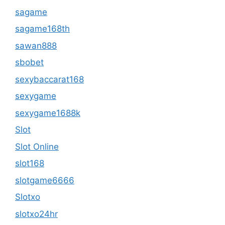
sagame
sagame168th
sawan888
sbobet
sexybaccarat168
sexygame
sexygame1688k
Slot
Slot Online
slot168
slotgame6666
Slotxo
slotxo24hr