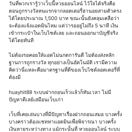
วันที่พวกเรารู้ว่าเว็บนี้หวยออนไลน์ ไว้ใจได้จริงคือ
ตอนถูกรางวัลหนแรกจากลอตเตอรี่ฮานอยสามตัวตรง
ได้โดยประมาณ 1,500 บาท ขณะนั้นยังคลุมเคลือว่า
จะต้องแจ้งแอดมินไหม แต่ว่ารออยู่ไม่ถึง 5 นาที เงิน
เข้ากระเป๋าในเว็บไซต์เลย และถอนออกมาบัญชีจริง
ได้โดยทันที
ไม่ต้องรอคอยให้แอดไม่นกดการันตี ไม่ต้องส่งหลัก
ฐานการถูกรางวัล ทุกอย่างเป็นอัตโนมัติ เรามีความ
คิดว่านี่แหละคือมาตรฐานที่ดีของเว็บไซต์ลอตเตอรี่ที่
ต้องมี
huayhit88 ระบบฝากถอนเร็วแล้วก็ทันเวลา ไม่มี
ปัญหาดีเลย์เสมือนเว็บเก่า
เว็บที่เคยเล่นบางที่มีปัญหาเรื่องฝากถอนเสมอ บางครั้ง
บางคราวต้องแชทหาแอดมินเพื่อพิจารณา บางครั้ง
เงินหายระหว่างทาง แม้กระนั้นที่ หวยออนไลน์ ระบบ