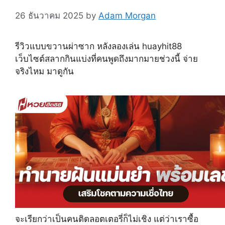
26 ธันวาคม 2025
by
Adam Morgan
รีวิวแบบขวานผ่าซาก หลังลองเล่น huayhit88
เว็บไซต์สลากกินแบ่งที่คนพูดถึงมากมายช่วงนี้ จ่าย
จริงไหม มาดูกัน
จะเรียกว่าเป็นคนติดลอตเตอรี่ก็ไม่เชิง แต่ว่าเราซื้อ