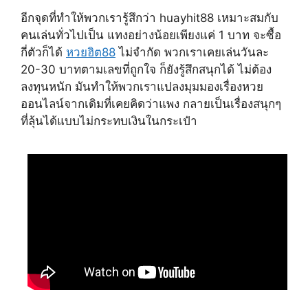
อีกจุดที่ทำให้พวกเรารู้สึกว่า huayhit88 เหมาะสมกับ
คนเล่นทั่วไปเป็น แทงอย่างน้อยเพียงแค่ 1 บาท จะซื้อ
กี่ตัวก็ได้
หวยฮิต88
ไม่จำกัด พวกเราเคยเล่นวันละ
20-30 บาทตามเลขที่ถูกใจ ก็ยังรู้สึกสนุกได้ ไม่ต้อง
ลงทุนหนัก มันทำให้พวกเราแปลงมุมมองเรื่องหวย
ออนไลน์จากเดิมที่เคยคิดว่าแพง กลายเป็นเรื่องสนุกๆ
ที่ลุ้นได้แบบไม่กระทบเงินในกระเป๋า