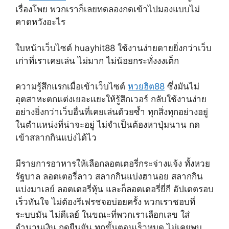
เรื่องโพย พวกเราก็เลยทดลองกดเข้าไปมองแบบไม่
คาดหวังอะไร
ใบหน้าเว็บไซต์ huayhit88 ใช้งานง่ายดายยิ่งกว่าเว็บ
เก่าที่เราเคยเล่น ไม่มาก ไม่น้อยกระทั่งงงเต็ก
ความรู้สึกแรกเมื่อเข้าเว็บไซต์
หวยฮิต88
ซึ่งมันไม่
อุตสาหะตกแต่งเยอะแยะให้รู้สึกเวอร์ กลับใช้งานง่าย
อย่างยิ่งกว่าเว็บอื่นที่เคยเล่นด้วยซ้ำ ทุกสิ่งทุกอย่างอยู่
ในตำแหน่งที่น่าจะอยู่ ไม่จำเป็นต้องหาปุ่มนาน กด
เข้าสลากกินแบ่งได้ไว
มีรายการอาหารให้เลือกลอตเตอรี่กระจ่างแจ้ง ทั้งหวย
รัฐบาล ลอตเตอรี่ลาว สลากกินแบ่งฮานอย สลากกิน
แบ่งมาเลย์ ลอตเตอรี่หุ้น และก็ลอตเตอรี่ยี่กี อัปเดตรอบ
เร็วทันใจ ไม่ต้องรีเฟรชจอบ่อยครั้ง พวกเราชอบที่
ระบบมัน ไม่ดีเลย์ ในขณะที่พวกเราเลือกเลข ใส่
จำนวนเงิน กดยืนยัน ทุกขั้นตอนเร็วหมด ไม่เคยพบ