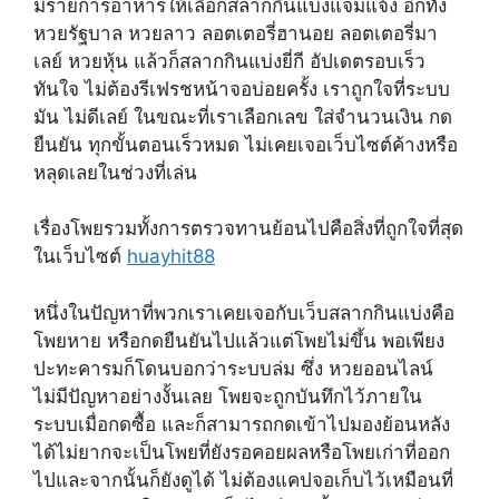
มีรายการอาหารให้เลือกสลากกินแบ่งแจ่มแจ้ง อีกทั้ง
หวยรัฐบาล หวยลาว ลอตเตอรี่ฮานอย ลอตเตอรี่มา
เลย์ หวยหุ้น แล้วก็สลากกินแบ่งยี่กี อัปเดตรอบเร็ว
ทันใจ ไม่ต้องรีเฟรชหน้าจอบ่อยครั้ง เราถูกใจที่ระบบ
มัน ไม่ดีเลย์ ในขณะที่เราเลือกเลข ใส่จำนวนเงิน กด
ยืนยัน ทุกขั้นตอนเร็วหมด ไม่เคยเจอเว็บไซต์ค้างหรือ
หลุดเลยในช่วงที่เล่น
เรื่องโพยรวมทั้งการตรวจทานย้อนไปคือสิ่งที่ถูกใจที่สุด
ในเว็บไซต์
huayhit88
หนึ่งในปัญหาที่พวกเราเคยเจอกับเว็บสลากกินแบ่งคือ
โพยหาย หรือกดยืนยันไปแล้วแต่โพยไม่ขึ้น พอเพียง
ปะทะคารมก็โดนบอกว่าระบบล่ม ซึ่ง หวยออนไลน์
ไม่มีปัญหาอย่างงั้นเลย โพยจะถูกบันทึกไว้ภายใน
ระบบเมื่อกดซื้อ และก็สามารถกดเข้าไปมองย้อนหลัง
ได้ไม่ยากจะเป็นโพยที่ยังรอคอยผลหรือโพยเก่าที่ออก
ไปและจากนั้นก็ยังดูได้ ไม่ต้องแคปจอเก็บไว้เหมือนที่