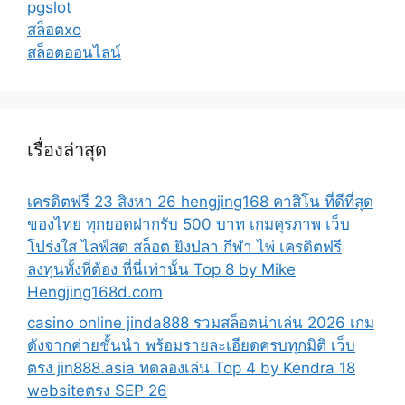
pgslot
สล็อตxo
สล็อตออนไลน์
เรื่องล่าสุด
เครดิตฟรี 23 สิงหา 26 hengjing168 คาสิโน ที่ดีที่สุด
ของไทย ทุกยอดฝากรับ 500 บาท เกมคุรภาพ เว็บ
โปร่งใส ไลฟ์สด สล็อต ยิงปลา กีฬา ไพ่ เครดิตฟรี
ลงทุนทั้งที่ต้อง ที่นี่เท่านั้น Top 8 by Mike
Hengjing168d.com
casino online jinda888 รวมสล็อตน่าเล่น 2026 เกม
ดังจากค่ายชั้นนำ พร้อมรายละเอียดครบทุกมิติ เว็บ
ตรง jin888.asia ทดลองเล่น Top 4 by Kendra 18
websiteตรง SEP 26