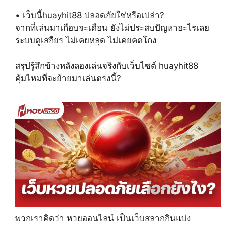
• เว็บนี้huayhit88 ปลอดภัยใช่หรือเปล่า?
จากที่เล่นมาเกือบจะเดือน ยังไม่ประสบปัญหาอะไรเลย
ระบบดูเสถียร ไม่เคยหลุด ไม่เคยคดโกง
สรุปรู้สึกข้างหลังลองเล่นจริงกับเว็บไซต์ huayhit88
คุ้มไหมที่จะย้ายมาเล่นตรงนี้?
พวกเราคิดว่า หวยออนไลน์ เป็นเว็บสลากกินแบ่ง