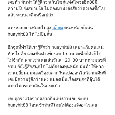
เคยทำ มันทำให้รู้สึกว่าเว็บไซต์แห่งนี้หวยฮิต88มี
ความโปร่งสบายใส ไม่ต้องมานั่งสงสัยว่าตัวเองซื้อไป
แล้วระบบจะลืมหรือเปล่า
แทงหวยอย่างน้อยไม่สูง
สล็อต
คนงบน้อยก็เล่น
huayhit88 ได้ ไม่บีบคั้น
อีกจุดที่ทำให้เรารู้สึกว่า huayhit88 เหมาะกับคนเล่น
ทั่วๆไปคือ แทงขั้นต่ำเพียงแค่ 1 บาท จะซื้อกี่ตัวก็ได้
ไม่จำกัด พวกเราเคยเล่นวันละ 20-30 บาทตามเลขที่
ชอบ ก็ยังรู้สึกสนุกได้ ไม่ต้องลงทุนหนัก มันทำให้พวก
เราเปลี่ยนมุมมองเรื่องสลากกินแบ่งออนไลน์จากเดิมที่
เคยมีความรู้สึกว่าแพง แปลงเป็นเรื่องสนุกๆที่ลุ้นได้
แบบไม่กระทบเงินในกระเป๋า
เคยถูกรางวัลจากสลากกินแบ่งฮานอย ระบบ
huayhit88 โอนเข้าทันทีโดยไม่ต้องแจ้งอะไรเลย