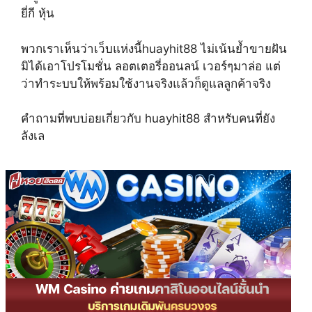
ยี่กี หุ้น
พวกเราเห็นว่าเว็บแห่งนี้huayhit88 ไม่เน้นย้ำขายฝัน
มิได้เอาโปรโมชั่น ลอตเตอรี่ออนลน์ เวอร์ๆมาล่อ แต่
ว่าทำระบบให้พร้อมใช้งานจริงแล้วก็ดูแลลูกค้าจริง
คำถามที่พบบ่อยเกี่ยวกับ huayhit88 สำหรับคนที่ยัง
ลังเล