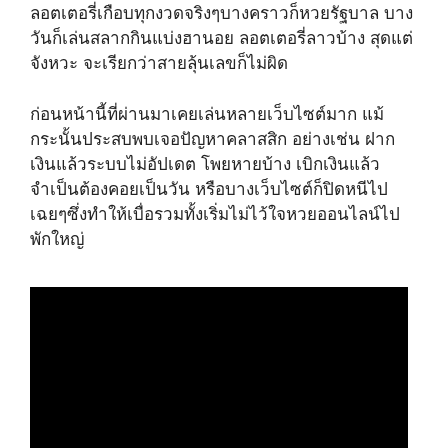
ลอตเตอรี่เกือบทุกงวดจริงๆบางคราวก็หวยรัฐบาล บาง
วันก็เล่นสลากกินแบ่งฮานอย ลอตเตอรี่ลาวบ้าง สุดแต่
จังหวะ จะเรียกว่าสายลุ้นเลขก็ไม่ผิด
ก่อนหน้านี้ที่ผ่านมาเคยเล่นหลายเว็บไซต์มาก แม้
กระนั้นประสบพบเจอปัญหาคลาสสิก อย่างเช่น ฝาก
เงินแล้วระบบไม่อัปเดต โพยหายบ้าง เบิกเงินแล้ว
จำเป็นต้องคอยเป็นวัน หรือบางเว็บไซต์ก็ปิดหนีไป
เฉยๆซึ่งทำให้เบื่อรวมทั้งเริ่มไม่ไว้ใจหวยออนไลน์ไป
พักใหญ่