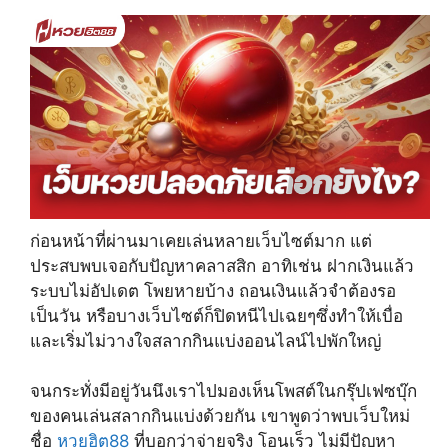
ก่อนหน้าที่ผ่านมาเคยเล่นหลายเว็บไซต์มาก แต่
ประสบพบเจอกับปัญหาคลาสสิก อาทิเช่น ฝากเงินแล้ว
ระบบไม่อัปเดต โพยหายบ้าง ถอนเงินแล้วจำต้องรอ
เป็นวัน หรือบางเว็บไซต์ก็ปิดหนีไปเฉยๆซึ่งทำให้เบื่อ
และเริ่มไม่วางใจสลากกินแบ่งออนไลน์ไปพักใหญ่
จนกระทั่งมีอยู่วันนึงเราไปมองเห็นโพสต์ในกรุ๊ปเฟซบุ๊ก
ของคนเล่นสลากกินแบ่งด้วยกัน เขาพูดว่าพบเว็บใหม่
ชื่อ
หวยฮิต88
ที่บอกว่าจ่ายจริง โอนเร็ว ไม่มีปัญหา