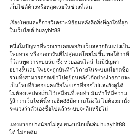
เว็บไซต์ค้างหรือหลุดเลยในช่วงที่เล่น
เรื่องโพยและก็การวิเคราะห์ย้อนหลังคือสิ่งที่ถูกใจที่สุด
ในเว็บไซต์ huayhit88
หนึ่งในปัญหาที่พวกเราเคยเจอกับเว็บสลากกินแบ่งเป็น
โพยหาย หรือกดการันตีไปสุดแต่โพยไม่ขึ้น พอโต้วาที
ก็โดนพูดว่าระบบล่ม ซึ่ง หวยออนไลน์ ไม่มีปัญหา
อย่างงั้นเลย โพยจะถูกบันทึกไว้ภายในระบบเมื่อกดซื้อ
รวมทั้งสามารถกดเข้าไปดูย้อนหลังได้อย่างง่ายดายจะ
เป็นโพยที่ยังคอยผลหรือโพยเก่าที่ออกไปและยังดูได้
ไม่ต้องแคปจอเก็บไว้เสมือนที่เคยทำ มันทำให้มีความ
รู้สึกว่าเว็บไซต์นี้หวยฮิต88มีความโล่งใส ไม่ต้องมานั่ง
ระแวงว่าตัวเองซื้อไปแล้วระบบจะลืมหรือไม่
แทงหวยอย่างน้อยไม่สูง คนงบน้อยก็เล่น huayhit88
ได้ ไม่กดดัน