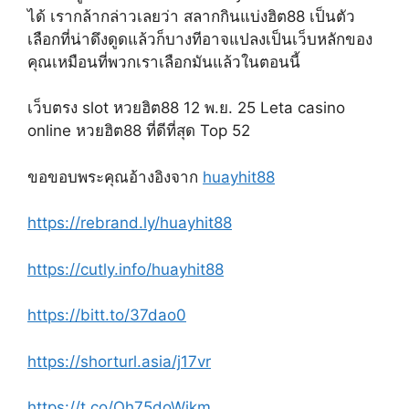
ได้ เรากล้ากล่าวเลยว่า สลากกินแบ่งฮิต88 เป็นตัว
เลือกที่น่าดึงดูดแล้วก็บางทีอาจแปลงเป็นเว็บหลักของ
คุณเหมือนที่พวกเราเลือกมันแล้วในตอนนี้
เว็บตรง slot หวยฮิต88 12 พ.ย. 25 Leta casino
online หวยฮิต88 ที่ดีที่สุด Top 52
ขอขอบพระคุณอ้างอิงจาก
huayhit88
https://rebrand.ly/huayhit88
https://cutly.info/huayhit88
https://bitt.to/37dao0
https://shorturl.asia/j17vr
https://t.co/Qh75doWjkm