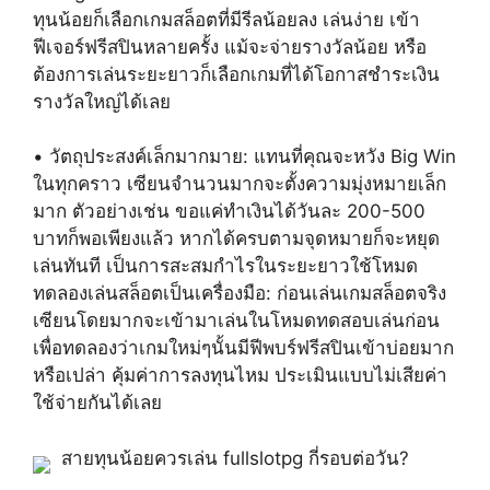
ทุนน้อยก็เลือกเกมสล็อตที่มีรีลน้อยลง เล่นง่าย เข้า
ฟีเจอร์ฟรีสปินหลายครั้ง แม้จะจ่ายรางวัลน้อย หรือ
ต้องการเล่นระยะยาวก็เลือกเกมที่ได้โอกาสชำระเงิน
รางวัลใหญ่ได้เลย
• วัตถุประสงค์เล็กมากมาย: แทนที่คุณจะหวัง Big Win
ในทุกคราว เซียนจำนวนมากจะตั้งความมุ่งหมายเล็ก
มาก ตัวอย่างเช่น ขอแค่ทำเงินได้วันละ 200-500
บาทก็พอเพียงแล้ว หากได้ครบตามจุดหมายก็จะหยุด
เล่นทันที เป็นการสะสมกำไรในระยะยาวใช้โหมด
ทดลองเล่นสล็อตเป็นเครื่องมือ: ก่อนเล่นเกมสล็อตจริง
เซียนโดยมากจะเข้ามาเล่นในโหมดทดสอบเล่นก่อน
เพื่อทดลองว่าเกมใหม่ๆนั้นมีฟีพบร์ฟรีสปินเข้าบ่อยมาก
หรือเปล่า คุ้มค่าการลงทุนไหม ประเมินแบบไม่เสียค่า
ใช้จ่ายกันได้เลย
สายทุนน้อยควรเล่น fullslotpg กี่รอบต่อวัน?