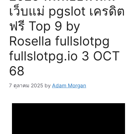
เว็บแม่ pgslot เครดิต
ฟรี Top 9 by
Rosella fullslotpg
fullslotpg.io 3 OCT
68
7 ตุลาคม 2025
by
Adam Morgan