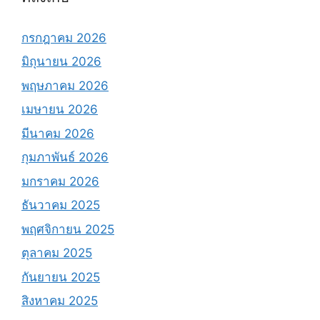
กรกฎาคม 2026
มิถุนายน 2026
พฤษภาคม 2026
เมษายน 2026
มีนาคม 2026
กุมภาพันธ์ 2026
มกราคม 2026
ธันวาคม 2025
พฤศจิกายน 2025
ตุลาคม 2025
กันยายน 2025
สิงหาคม 2025