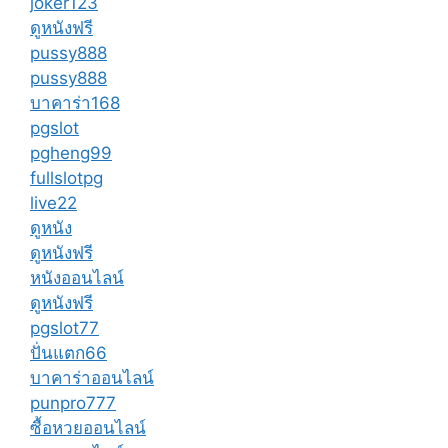
joker123
ดูหนังฟรี
pussy888
pussy888
บาคาร่า168
pgslot
pgheng99
fullslotpg
live22
ดูหนัง
ดูหนังฟรี
หนังออนไลน์
ดูหนังฟรี
pgslot77
ปั่นแตก66
บาคาร่าออนไลน์
punpro777
ซื้อหวยออนไลน์