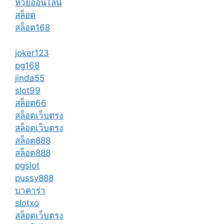
หวยออนไลน์
สล็อต
สล็อต168
joker123
pg168
jinda55
slot99
สล็อต66
สล็อตเว็บตรง
สล็อตเว็บตรง
สล็อต888
สล็อต888
pgslot
pussy888
บาคาร่า
slotxo
สล็อตเว็บตรง