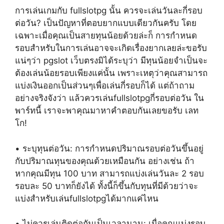
การเล่นเกมกับ fullslotpg นั้น ควรจะเล่นวันละกี่รอบ
ต่อวัน? เป็นปัญหาที่ตอบยากแบบเดียวกันครับ โดย
เฉพาะเมื่อคุณเป็นสายทุนน้อยด้วยล่ะก็ การกำหนด
รอบสำหรับในการเล่นอาจจะเกิดเรื่องยากเลยล่ะขอรับ
แน่ๆว่า pgslot เว็บตรงมิได้ระบุว่า มีทุนน้อยจำเป็นจะ
ต้องเล่นน้อยรอบเพียงแค่นั้น เพราะเหตุว่าคุณสามารถ
แบ่งเงินออกเป็นส่วนๆเพื่อเล่นกี่รอบก็ได้ แต่ถ้าถาม
อย่างจริงจังว่า แล้วควรเล่นfullslotpgกี่รอบต่อวัน ใน
พาร์ทนี้ เราจะพาคุณมาหาคำตอบกันเลยขอรับ เลท
โก!
• ระบุทุนต่อวัน: การกำหนดปริมาณรอบต่อวันขึ้นอยู่
กับปริมาณทุนของคุณด้วยเหมือนกัน อย่างเช่น ถ้า
หากคุณมีทุน 100 บาท สามารถแบ่งเล่นวันละ 2 รอบ
รอบละ 50 บาทก็ยังได้ ทั้งนี้ก็ขึ้นกับทุนที่มีด้วยว่าจะ
แบ่งสำหรับเล่นfullslotpgได้มากแค่ไหน
• ไม่ควรเล่นติดต่อกันเป็นเวลานาน: เมื่อคุณแบ่งรอบ