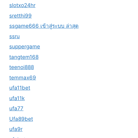
slotxo24hr
sretthi99
ssgame666 เข้าสู่ระบบ ล่าสุด
ssru
suppergame
tangtem168
teenoi888
temmax69
ufa11bet
ufa11k
ufa77
Ufa89bet
ufa9r