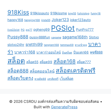
918Kiss
918kissauto
918kissme
bng55
fullslotpg
funny18
Joker123
happy168
joker123auto
hengjing168
jinda55
PGSlot
pgheng99
PunPro777
live22slot
PG
pg77
Pussy888
sagame168th
pussy888fun
Slotxo
sagame
บาคา
sretthi99
slotxo24hr
tangtem168
temmax69
ทางเข้าpg
ร่า
บาคาร่า168
บาคาร่าออนไลน์
ปั่นแตก66
พุซซี่888
ปั่นสล็อต
สล็อต
สล็อต168
สล็อต55
สล็อต99
สล็อต777
สล็อตเครดิตฟรี
สล็อต888
สล็อตออนไลน์
สล็อตเว็บตรง
เว็บสล็อต
หวยฮิต88
เครดิตฟรี
© 2026 CSRDU องค์กรส่งเสริมความรับผิดชอบต่อสังคม
•
Built with
GeneratePress