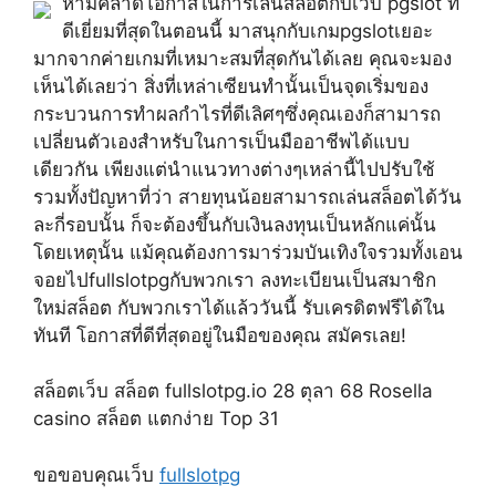
ห้ามคลาดโอกาสในการเล่นสล็อตกับเว็บ pgslot ที่
ดีเยี่ยมที่สุดในตอนนี้ มาสนุกกับเกมpgslotเยอะ
มากจากค่ายเกมที่เหมาะสมที่สุดกันได้เลย คุณจะมอง
เห็นได้เลยว่า สิ่งที่เหล่าเซียนทำนั้นเป็นจุดเริ่มของ
กระบวนการทำผลกำไรที่ดีเลิศๆซึ่งคุณเองก็สามารถ
เปลี่ยนตัวเองสำหรับในการเป็นมืออาชีพได้แบบ
เดียวกัน เพียงแต่นำแนวทางต่างๆเหล่านี้ไปปรับใช้
รวมทั้งปัญหาที่ว่า สายทุนน้อยสามารถเล่นสล็อตได้วัน
ละกี่รอบนั้น ก็จะต้องขึ้นกับเงินลงทุนเป็นหลักแค่นั้น
โดยเหตุนั้น แม้คุณต้องการมาร่วมบันเทิงใจรวมทั้งเอน
จอยไปfullslotpgกับพวกเรา ลงทะเบียนเป็นสมาชิก
ใหม่สล็อต กับพวกเราได้แล้ววันนี้ รับเครดิตฟรีได้ใน
ทันที โอกาสที่ดีที่สุดอยู่ในมือของคุณ สมัครเลย!
สล็อตเว็บ สล็อต fullslotpg.io 28 ตุลา 68 Rosella
casino สล็อต แตกง่าย Top 31
ขอขอบคุณเว็บ
fullslotpg