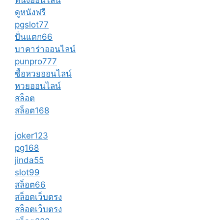
หนังออนไลน์
ดูหนังฟรี
pgslot77
ปั่นแตก66
บาคาร่าออนไลน์
punpro777
ซื้อหวยออนไลน์
หวยออนไลน์
สล็อต
สล็อต168
joker123
pg168
jinda55
slot99
สล็อต66
สล็อตเว็บตรง
สล็อตเว็บตรง