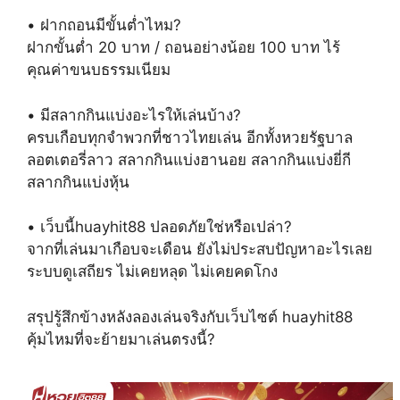
• ฝากถอนมีขั้นต่ำไหม?
ฝากขั้นต่ำ 20 บาท / ถอนอย่างน้อย 100 บาท ไร้
คุณค่าขนบธรรมเนียม
• มีสลากกินแบ่งอะไรให้เล่นบ้าง?
ครบเกือบทุกจำพวกที่ชาวไทยเล่น อีกทั้งหวยรัฐบาล
ลอตเตอรี่ลาว สลากกินแบ่งฮานอย สลากกินแบ่งยี่กี
สลากกินแบ่งหุ้น
• เว็บนี้huayhit88 ปลอดภัยใช่หรือเปล่า?
จากที่เล่นมาเกือบจะเดือน ยังไม่ประสบปัญหาอะไรเลย
ระบบดูเสถียร ไม่เคยหลุด ไม่เคยคดโกง
สรุปรู้สึกข้างหลังลองเล่นจริงกับเว็บไซต์ huayhit88
คุ้มไหมที่จะย้ายมาเล่นตรงนี้?