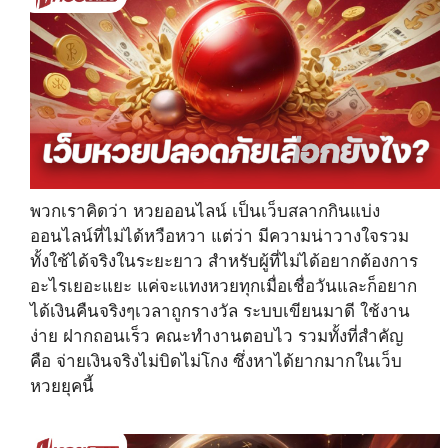
พวกเราคิดว่า หวยออนไลน์ เป็นเว็บสลากกินแบ่ง
ออนไลน์ที่ไม่ได้หวือหวา แต่ว่า มีความน่าวางใจรวม
ทั้งใช้ได้จริงในระยะยาว สำหรับผู้ที่ไม่ได้อยากต้องการ
อะไรเยอะแยะ แค่จะแทงหวยทุกเมื่อเชื่อวันและก็อยาก
ได้เงินคืนจริงๆเวลาถูกรางวัล ระบบเขียนมาดี ใช้งาน
ง่าย ฝากถอนเร็ว คณะทำงานตอบไว รวมทั้งที่สำคัญ
คือ จ่ายเงินจริงไม่บิดไม่โกง ซึ่งหาได้ยากมากในเว็บ
หวยยุคนี้