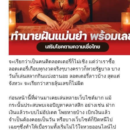
จะเรียกว่าเป็นคนติดลอตเตอรี่ก็ไม่เชิง แต่ว่าเราซื้อ
ลอตเตอรี่เกือบทุกงวดจริงๆบางคราวก็หวยรัฐบาล บาง
วันก็เล่นสลากกินแบ่งฮานอย ลอตเตอรี่ลาวบ้าง สุดแต่
จังหวะ จะเรียกว่าสายลุ้นเลขก็ไม่ผิด
ก่อนหน้านี้ที่ผ่านมาเคยเล่นหลายเว็บไซต์มาก แม้
กระนั้นประสบพบเจอปัญหาคลาสสิก อย่างเช่น ฝาก
เงินแล้วระบบไม่อัปเดต โพยหายบ้าง เบิกเงินแล้ว
จำเป็นต้องคอยเป็นวัน หรือบางเว็บไซต์ก็ปิดหนีไป
เฉยๆซึ่งทำให้เบื่อรวมทั้งเริ่มไม่ไว้ใจหวยออนไลน์ไป