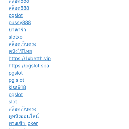
สล็อต888
สล็อต888
pgslot
pussy888
บาคาร่า
slotxo
สล็อตเว็บตรง
หนังโป๊ไทย
https://1xbetth.vip
https://pgslot.spa
pgslot
pg slot
kiss918
pgslot
slot
สล็อตเว็บตรง
ดูหนังออนไลน์
ทางเข้า joker