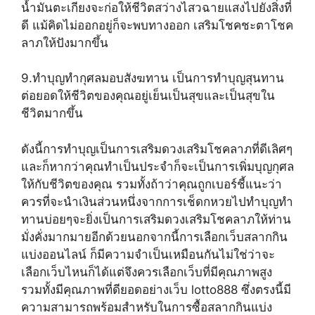
น้ำมันตะเกียงจะก่อให้ชีวิตสว่างไสวฉายแสงไปยังสิ่งที่
ดี แม้คิดไม่ออกอยู่ก็จะพบทางออก เสริมโชคชะตาโชค
ลาภให้ปังมากขึ้น
9.ทำบุญทำกุศลมอบสังฆทาน เป็นการทําบุญสุนทาน
ต่อยอดให้ชีวิตของคุณอยู่เย็นเป็นสุขและเป็นสุขใน
ชีวิตมากขึ้น
ดังนี้การทำบุญเป็นการเสริมดวงเสริมโชคลาภที่ดีเลิศๆ
และก็หากว่าคุณทำเป็นประจำก็จะเป็นการเพิ่มบุญกุศล
ให้กับชีวิตของคุณ รวมทั้งถ้าว่าคุณถูกเบอร์ชี้แนะว่า
ควรที่จะนำเงินส่วนหนึ่งจากการเช็ดกหวยไปทำบุญทำ
ทานบ่อยๆจะยิ่งเป็นการเสริมดวงเสริมโชคลาภให้ท่าน
มั่งคั่งมากมายอีกด้วยนอกจากนี้การเลือกเว็บสลากกิน
แบ่งออนไลน์ ก็มีความจำเป็นเหมือนกันไม่ใช่ว่าจะ
เลือกเว็บไหนก็ได้แต่จึงควรเลือกเว็บที่มีคุณภาพสูง
รวมทั้งมีคุณภาพที่ดียอดอย่างเว็บ lotto888 ซึ่งตรงนี้มี
ความสามารถพร้อมสำหรับในการซื้อสลากกินแบ่ง