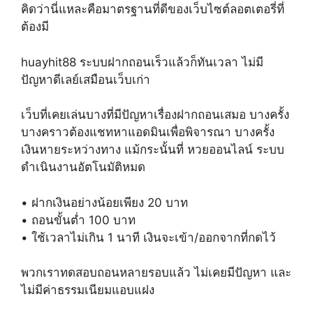
คิดว่านี่แหละคือมาตรฐานที่ดีของเว็บไซต์ลอตเตอรี่ที่
ต้องมี
huayhit88 ระบบฝากถอนเร็วแล้วก็ทันเวลา ไม่มี
ปัญหาดีเลย์เสมือนเว็บเก่า
เว็บที่เคยเล่นบางที่มีปัญหาเรื่องฝากถอนเสมอ บางครั้ง
บางคราวต้องแชทหาแอดมินเพื่อพิจารณา บางครั้ง
เงินหายระหว่างทาง แม้กระนั้นที่ หวยออนไลน์ ระบบ
ดำเนินงานอัตโนมัติหมด
• ฝากเงินอย่างน้อยเพียง 20 บาท
• ถอนขั้นต่ำ 100 บาท
• ใช้เวลาไม่เกิน 1 นาที เงินจะเข้า/ออกจากที่กดไว้
พวกเราทดสอบถอนหลายรอบแล้ว ไม่เคยมีปัญหา และ
ไม่มีค่าธรรมเนียมแอบแฝง