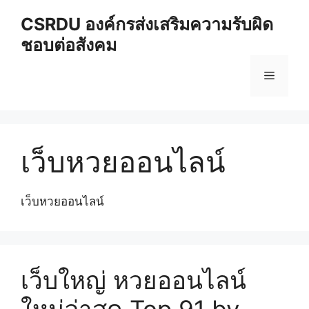
Skip
CSRDU องค์กรส่งเสริมความรับผิด
to
ชอบต่อสังคม
content
Menu
เว็บหวยออนไลน์
เว็บหวยออนไลน์
เว็บใหญ่ หวยออนไลน์