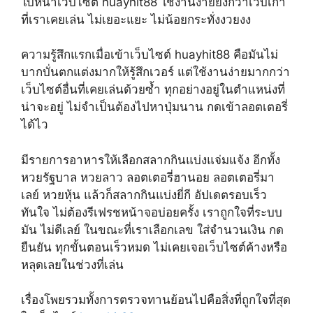
ใบหน้าเว็บไซต์ huayhit88 ใช้งานง่ายยิ่งกว่าเว็บเก่า
ที่เราเคยเล่น ไม่เยอะแยะ ไม่น้อยกระทั่งงวยงง
ความรู้สึกแรกเมื่อเข้าเว็บไซต์ huayhit88 คือมันไม่
บากบั่นตกแต่งมากให้รู้สึกเวอร์ แต่ใช้งานง่ายมากกว่า
เว็บไซต์อื่นที่เคยเล่นด้วยซ้ำ ทุกอย่างอยู่ในตำแหน่งที่
น่าจะอยู่ ไม่จำเป็นต้องไปหาปุ่มนาน กดเข้าลอตเตอรี่
ได้ไว
มีรายการอาหารให้เลือกสลากกินแบ่งแจ่มแจ้ง อีกทั้ง
หวยรัฐบาล หวยลาว ลอตเตอรี่ฮานอย ลอตเตอรี่มา
เลย์ หวยหุ้น แล้วก็สลากกินแบ่งยี่กี อัปเดตรอบเร็ว
ทันใจ ไม่ต้องรีเฟรชหน้าจอบ่อยครั้ง เราถูกใจที่ระบบ
มัน ไม่ดีเลย์ ในขณะที่เราเลือกเลข ใส่จำนวนเงิน กด
ยืนยัน ทุกขั้นตอนเร็วหมด ไม่เคยเจอเว็บไซต์ค้างหรือ
หลุดเลยในช่วงที่เล่น
เรื่องโพยรวมทั้งการตรวจทานย้อนไปคือสิ่งที่ถูกใจที่สุด