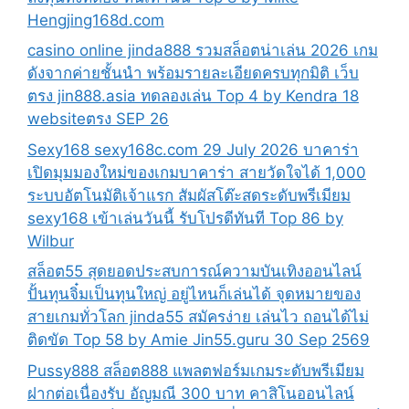
Hengjing168d.com
casino online jinda888 รวมสล็อตน่าเล่น 2026 เกม
ดังจากค่ายชั้นนำ พร้อมรายละเอียดครบทุกมิติ เว็บ
ตรง jin888.asia ทดลองเล่น Top 4 by Kendra 18
websiteตรง SEP 26
Sexy168 sexy168c.com 29 July 2026 บาคาร่า
เปิดมุมมองใหม่ของเกมบาคาร่า สายวัดใจได้ 1,000
ระบบอัตโนมัติเจ้าแรก สัมผัสโต๊ะสดระดับพรีเมียม
sexy168 เข้าเล่นวันนี้ รับโปรดีทันที Top 86 by
Wilbur
สล็อต55 สุดยอดประสบการณ์ความบันเทิงออนไลน์
ปั้นทุนจิ๋มเป็นทุนใหญ่ อยู่ไหนก็เล่นได้ จุดหมายของ
สายเกมทั่วโลก jinda55 สมัครง่าย เล่นไว ถอนได้ไม่
ติดขัด Top 58 by Amie Jin55.guru 30 Sep 2569
Pussy888 สล็อต888 แพลตฟอร์มเกมระดับพรีเมียม
ฝากต่อเนื่องรับ อัญมณี 300 บาท คาสิโนออนไลน์