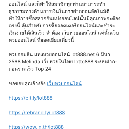
ออนไลน์ และก็ทำให้สมาชิกทุกท่านสามารถทำ
ธุรกรรมทางด้านการเงินในการฝากถอนอัตโนมัติ
ทำให้การซื้อสลากกินแบ่งออนไลน์นั้นมีคุณภาพจะต้อง
ตรงนี้ คุ้มสำหรับการซื้อลอตเตอรี่ออนไลน์และชำระ
เงินง่ายได้เงินเร็ว จำต้อง เว็บหวยออนไลน์ แค่นั้นเว็บ
หวยออนไลน์ ที่ยอดเยี่ยมเดี๋ยวนี้
หวยออมสิน แทงหวยออนไลน์ lot888.net 6 มีนา
2568 Melinda เว็บหวยในไทย lotto888 ระบบฝาก-
ถอนรวดเร็ว Top 24
ขอขอบคุณอ้างอิง
เว็บหวยออนไลน์
https://bit.ly/lot888
https://rebrand.ly/lot888
https://wow.in.th/lot888