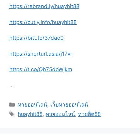
https://rebrand.ly/huayhit88
https://cutly.info/huayhit88
https://bitt.to/37dao0
https://shorturl.asia/j17vr
https://t.co/Qh75doWjkm
…
Categories
หวยออนไลน์
,
เว็บหวยออนไลน์
Tags
huayhit88
,
หวยออนไลน์
,
หวยฮิต88