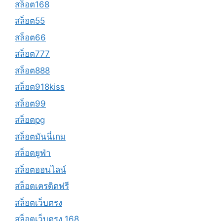
สล็อต168
สล็อต55
สล็อต66
สล็อต777
สล็อต888
สล็อต918kiss
สล็อต99
สล็อตpg
สล็อตมันนี่เกม
สล็อตยูฟ่า
สล็อตออนไลน์
สล็อตเครดิตฟรี
สล็อตเว็บตรง
สล็อตเว็บตรง 168