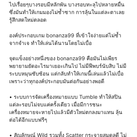
ไปเรื่อยๆบางรอบมีหลักพัน บางรอบทะลุไปหลายหมื่น
ซึ่งมันทำให้เกมมองไม่ซ้ำซาก การลุ้นในแต่ละตาเลย
รู้สึกสดใหม่ตลอด
องค์ประกอบเกม bonanza99 ที่เข้าใจง่ายแต่ไม่ซ้ำ
จากจำเจ ทำให้เล่นได้นานโดยไม่เบื่อ
จุดแข็งอย่างหนึ่งของ bonanza99 คือมันไม่เพียร
พยายามยัดอะไรมาเยอะเกินไป ไม่มีฟีพบร์นับสิบ ไม่มี
ระบบหมุนซับซ้อน แต่กลับทำให้เกมนี้เล่นแล้วไม่เบื่อ
เพราะว่าทุกองค์ประกอบมันต่อกันอย่างพอดี
• ระบบการจัดเครื่องหมายแบบ Tumble ทำให้สปิน
แต่ละรอบไม่จบแค่ครั้งเดียว เมื่อมีการชนะ
เครื่องหมายจะหายไปแล้วมีตัวใหม่ตกลงมาแทน ลุ้น
ต่อได้อีกแบบฟรีๆ
• สัญลักษณ์ Wild รวมทั้ง Scatter กระจายสมดุลดี ไม่