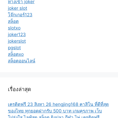
ทางเข้า joker
joker slot
โจ๊กเกอร์123
สล็อต
slotxo
joker123
jokerslot
pgslot
สล็อตxo
สล็อตออนไลน์
เรื่องล่าสุด
เครดิตฟรี 23 สิงหา 26 hengjing168 คาสิโน ที่ดีที่สุด
ของไทย ทุกยอดฝากรับ 500 บาท เกมคุรภาพ เว็บ
โปร่งใส ไลฟ์สด สล็อต ยิงปลา กีฬา ไพ่ เครดิตฟรี