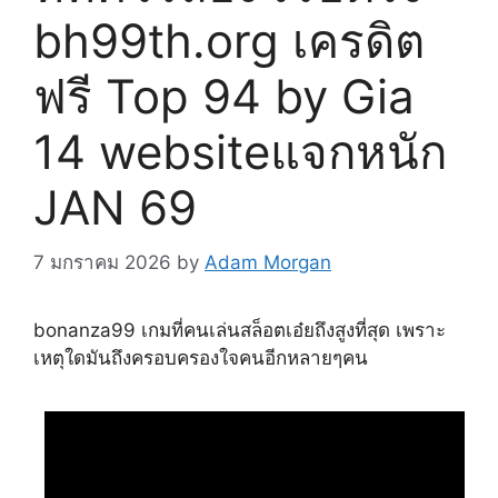
bh99th.org เครดิต
ฟรี Top 94 by Gia
14 websiteแจกหนัก
JAN 69
7 มกราคม 2026
by
Adam Morgan
bonanza99 เกมที่คนเล่นสล็อตเอ๋ยถึงสูงที่สุด เพราะ
เหตุใดมันถึงครอบครองใจคนอีกหลายๆคน