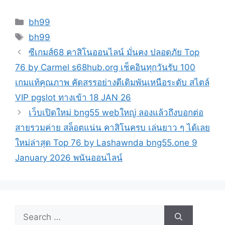
Categories
bh99
Tags
bh99
ซีเกมส์68 คาสิโนออนไลน์ มั่นคง ปลอดภัย Top
76 by Carmel s68hub.org เช็คอินทุกวันรับ 100
เกมแท้คุณภาพ คัดสรรอย่างดีเดิมพันเหนือระดับ สไตล์
VIP pgslot ทางเข้า 18 JAN 26
เว็บเปิดใหม่ bng55 webใหญ่ ลองแล้วถึงบอกต่อ
สายรวมค่าย สล็อตแน่น คาสิโนครบ เล่นยาว ๆ ได้เลย
ใหม่ล่าสุด Top 76 by Lashawnda bng55.one 9
January 2026 พนันออนไลน์
Search
for: