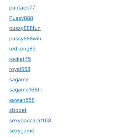
puntaek77
Pussy888
pussy888fun
pussy888win
redkong89
rocket45
royal558
sagame
sagame168th
sawan888
sbobet
sexybaccarat168
sexygame