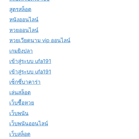
สูตรสล็อต
หนังออนไลน์
หวยออนไลน์
หวยเวียดนาม vip ออนไลน์
เกมยิงปลา
เข้าสู่ระบบ ufa191
เข้าสู่ระบบ ufa191
เซ็กซี่บาคาร่า
เล่นสล็อต
เว็บซื้อหวย
เว็บพนัน
เว็บพนันออนไลน์
เว็บสล็อต