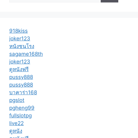
918kiss
joker123
หนังชนโรง
sagame168th
joker123
ดูหนังฟรี
pussy888
pussy888
บาคาร่า168
pgslot
pgheng99
fullslotpg
live22
ดูหนัง