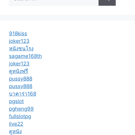
for:
918kiss
joker123
หนังชนโรง
sagame168th
joker123
ดูหนังฟรี
pussy888
pussy888
บาคาร่า168
pgslot
pgheng99
fullslotpg
live22
ดูหนัง