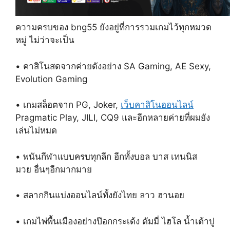
ความครบของ bng55 ยังอยู่ที่การรวมเกมไว้ทุกหมวด
หมู่ ไม่ว่าจะเป็น
• คาสิโนสดจากค่ายดังอย่าง SA Gaming, AE Sexy,
Evolution Gaming
• เกมสล็อตจาก PG, Joker,
เว็บคาสิโนออนไลน์
Pragmatic Play, JILI, CQ9 และอีกหลายค่ายที่ผมยัง
เล่นไม่หมด
• พนันกีฬาแบบครบทุกลีก อีกทั้งบอล บาส เทนนิส
มวย อื่นๆอีกมากมาย
• สลากกินแบ่งออนไลน์ทั้งยังไทย ลาว ฮานอย
• เกมไพ่พื้นเมืองอย่างป๊อกกระเด้ง ดัมมี่ ไฮโล น้ำเต้าปู