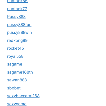
puntaek66
puntaek77
Pussy888
pussy888fun
pussy888win
redkong89
rocket45
royal558
sagame
sagame168th
sawan888
sbobet
sexybaccarat168
sexygame