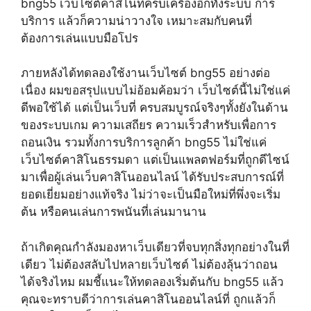
bng55 เว็บไซต์คาสิโนที่ครบเครื่องอีกทั้งระบบ การ
บริการ แล้วก็ความน่าวางใจ เหมาะสมกับคนที่
ต้องการเล่นแบบมือโปร
ภายหลังได้ทดลองใช้งานเว็บไซต์ bng55 อย่างต่อ
เนื่อง ผมขอสรุปแบบไม่อ้อมค้อมว่า เว็บไซต์นี้ไม่ใช่แค่
ดีพอใช้ได้ แต่เป็นเว็บที่ ครบสมบูรณ์จริงๆทั้งยังในด้าน
ของระบบเกม ความเสถียร ความเร็วสำหรับเพื่อการ
ถอนเงิน รวมทั้งการบริการลูกค้า bng55 ไม่ใช่แค่
เว็บไซต์คาสิโนธรรมดา แต่เป็นแพลตฟอร์มที่ถูกดีไซน์
มาเพื่อผู้เล่นเว็บคาสิโนออนไลน์ ได้รับประสบการณ์ที่
ยอดเยี่ยมอย่างแท้จริง ไม่ว่าจะเป็นมือใหม่ที่พึ่งจะเริ่ม
ต้น หรือคนเล่นการพนันที่เล่นมานาน
ถ้าเกิดคุณกำลังมองหาเว็บเดียวที่จบทุกสิ่งทุกอย่างในที่
เดียว ไม่ต้องสลับไปหลายเว็บไซต์ ไม่ต้องลุ้นว่าถอน
ได้จริงไหม ผมชี้แนะให้ทดลองเริ่มต้นกับ bng55 แล้ว
คุณจะทราบดีว่าการเล่นคาสิโนออนไลน์ที่ ถูกแล้วก็