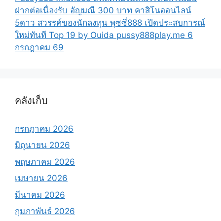
ฝากต่อเนื่องรับ อัญมณี 300 บาท คาสิโนออนไลน์
5ดาว สวรรค์ของนักลงทุน พุซซี่888 เปิดประสบการณ์
ใหม่ทันที Top 19 by Ouida pussy888play.me 6
กรกฎาคม 69
คลังเก็บ
กรกฎาคม 2026
มิถุนายน 2026
พฤษภาคม 2026
เมษายน 2026
มีนาคม 2026
กุมภาพันธ์ 2026