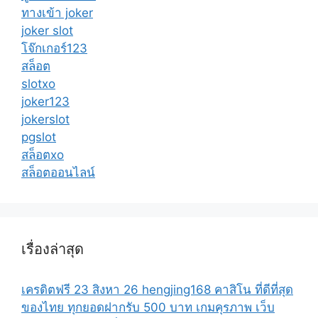
ทางเข้า joker
joker slot
โจ๊กเกอร์123
สล็อต
slotxo
joker123
jokerslot
pgslot
สล็อตxo
สล็อตออนไลน์
เรื่องล่าสุด
เครดิตฟรี 23 สิงหา 26 hengjing168 คาสิโน ที่ดีที่สุด
ของไทย ทุกยอดฝากรับ 500 บาท เกมคุรภาพ เว็บ