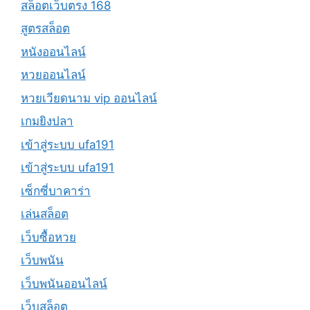
สล็อตเว็บตรง 168
สูตรสล็อต
หนังออนไลน์
หวยออนไลน์
หวยเวียดนาม vip ออนไลน์
เกมยิงปลา
เข้าสู่ระบบ ufa191
เข้าสู่ระบบ ufa191
เซ็กซี่บาคาร่า
เล่นสล็อต
เว็บซื้อหวย
เว็บพนัน
เว็บพนันออนไลน์
เว็บสล็อต