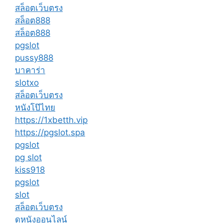
สล็อตเว็บตรง
สล็อต888
สล็อต888
pgslot
pussy888
บาคาร่า
slotxo
สล็อตเว็บตรง
หนังโป๊ไทย
https://1xbetth.vip
https://pgslot.spa
pgslot
pg slot
kiss918
pgslot
slot
สล็อตเว็บตรง
ดูหนังออนไลน์