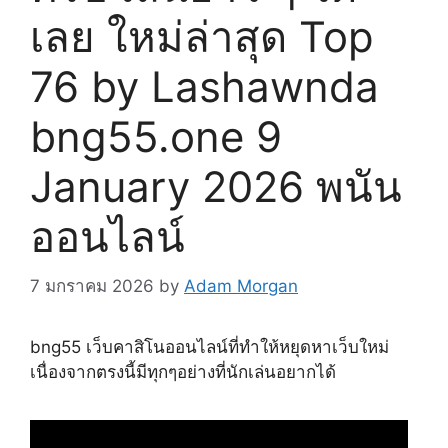
เลย ใหม่ล่าสุด Top
76 by Lashawnda
bng55.one 9
January 2026 พนัน
ออนไลน์
7 มกราคม 2026
by
Adam Morgan
bng55 เว็บคาสิโนออนไลน์ที่ทำให้หยุดหาเว็บใหม่
เนื่องจากตรงนี้มีทุกๆอย่างที่นักเล่นอยากได้