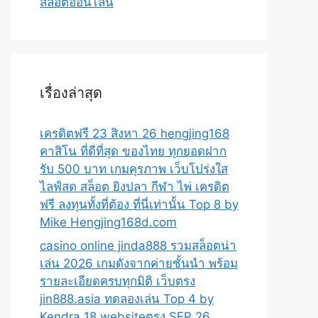
สล็อตออนไลน์
เรื่องล่าสุด
เครดิตฟรี 23 สิงหา 26 hengjing168
คาสิโน ที่ดีที่สุด ของไทย ทุกยอดฝาก
รับ 500 บาท เกมคุรภาพ เว็บโปร่งใส
ไลฟ์สด สล็อต ยิงปลา กีฬา ไพ่ เครดิต
ฟรี ลงทุนทั้งที่ต้อง ที่นี่เท่านั้น Top 8 by
Mike Hengjing168d.com
casino online jinda888 รวมสล็อตน่า
เล่น 2026 เกมดังจากค่ายชั้นนำ พร้อม
รายละเอียดครบทุกมิติ เว็บตรง
jin888.asia ทดลองเล่น Top 4 by
Kendra 18 websiteตรง SEP 26