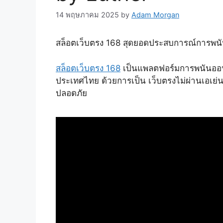
14 พฤษภาคม 2025
by
Adam Morgan
สล็อตเว็บตรง 168 สุดยอดประสบการณ์การพนั
สล็อตเว็บตรง 168
เป็นแพลตฟอร์มการพนันออ
ประเทศไทย ด้วยการเป็น เว็บตรงไม่ผ่านเอเย่นต
ปลอดภัย