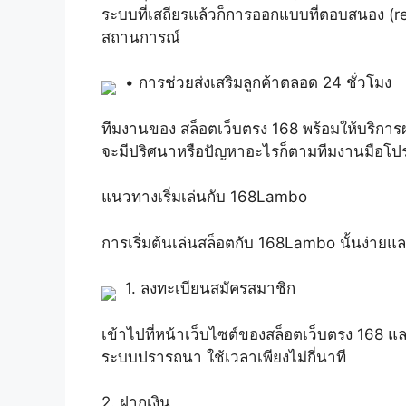
ระบบที่เสถียรแล้วก็การออกแบบที่ตอบสนอง (r
สถานการณ์
• การช่วยส่งเสริมลูกค้าตลอด 24 ชั่วโมง
ทีมงานของ สล็อตเว็บตรง 168 พร้อมให้บริการ
จะมีปริศนาหรือปัญหาอะไรก็ตามทีมงานมือโปร
แนวทางเริ่มเล่นกับ 168Lambo
การเริ่มต้นเล่นสล็อตกับ 168Lambo นั้นง่ายแล
1. ลงทะเบียนสมัครสมาชิก
เข้าไปที่หน้าเว็บไซต์ของสล็อตเว็บตรง 168 และ
ระบบปรารถนา ใช้เวลาเพียงไม่กี่นาที
2. ฝากเงิน