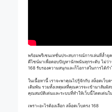
พร้อมพรีเซนเทชั่นประสบการณ์การเล่นที่ล้ำยุ
ดีไซน์มาเพื่อตอบปัญหานักพนันทุกระดับ ไม่ว่าจ
168 รับรองความสนุกและก็โอกาสในการได้กำไร
ในเนื้อหานี้ เราจะพาคุณไปรู้จักกับ สล็อตเว็
เดิมพัน รวมทั้งเหตุผลที่คุณควรจะเข้ามาสัมผ
คุณสมบัติเด่นและระบบที่ทำให้เว็บนี้โดดเด่
เพราะอะไรต้องเลือก สล็อตเว็บตรง 168