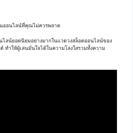
นออนไลน์ที่คุณไม่ควรพลาด
นไลน์ยอดนิยมอย่างมากในแวดวงสล็อตออนไลน์ของ
์ ทำให้ผู้เล่นมั่นใจได้ในความโล่งใสรวมทั้งความ