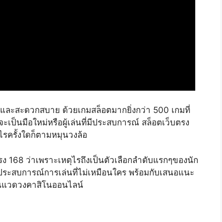
คและสะดวกสบาย ด้วยเกมสล็อตมากยิ่งกว่า 500 เกมที่
ะเป็นมือใหม่หรือผู้เล่นที่มีประสบการณ์ สล็อตเว็บตรง
ครั้งใดก็ตามหมุนวงล้อ
บตรง 168 ว่าเพราะเหตุไรถึงเป็นตัวเลือกลำดับแรกๆของนัก
ัสประสบการณ์การเล่นที่ไม่เหมือนใคร พร้อมกับเสนอแนะ
นในแวดวงคาสิโนออนไลน์