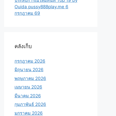
ประสบการณ์ใหม่ทันที Top 19 by
Ouida pussy888play.me 6
กรกฎาคม 69
คลังเก็บ
กรกฎาคม 2026
มิถุนายน 2026
พฤษภาคม 2026
เมษายน 2026
มีนาคม 2026
กุมภาพันธ์ 2026
มกราคม 2026