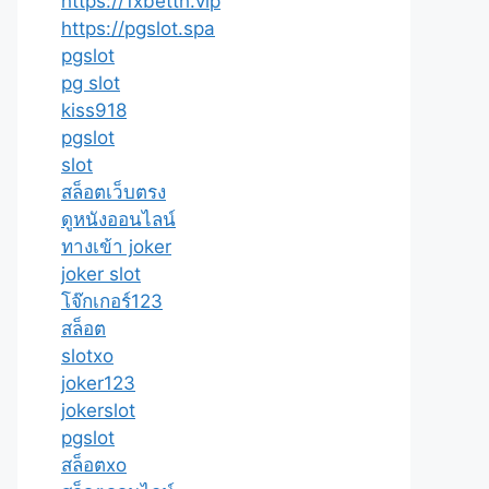
https://1xbetth.vip
https://pgslot.spa
pgslot
pg slot
kiss918
pgslot
slot
สล็อตเว็บตรง
ดูหนังออนไลน์
ทางเข้า joker
joker slot
โจ๊กเกอร์123
สล็อต
slotxo
joker123
jokerslot
pgslot
สล็อตxo