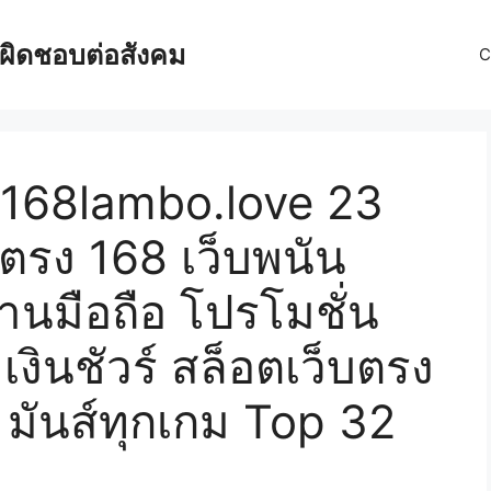
ผิดชอบต่อสังคม
C
 168lambo.love 23
ตรง 168 เว็บพนัน
่านมือถือ โปรโมชั่น
เงินชัวร์ สล็อตเว็บตรง
มันส์ทุกเกม Top 32