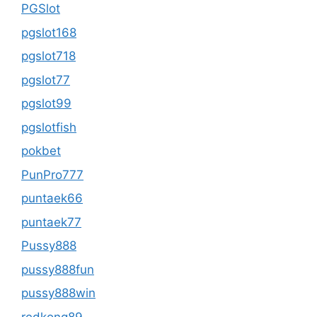
PGSlot
pgslot168
pgslot718
pgslot77
pgslot99
pgslotfish
pokbet
PunPro777
puntaek66
puntaek77
Pussy888
pussy888fun
pussy888win
redkong89