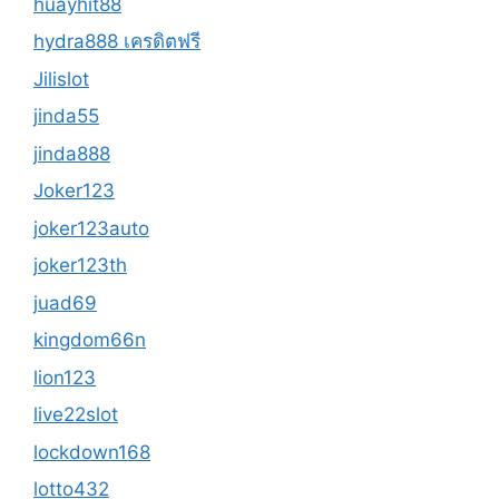
huayhit88
hydra888 เครดิตฟรี
Jilislot
jinda55
jinda888
Joker123
joker123auto
joker123th
juad69
kingdom66n
lion123
live22slot
lockdown168
lotto432