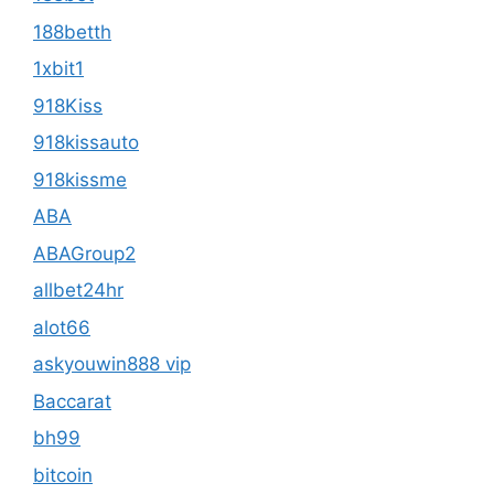
188betth
1xbit1
918Kiss
918kissauto
918kissme
ABA
ABAGroup2
allbet24hr
alot66
askyouwin888 vip
Baccarat
bh99
bitcoin