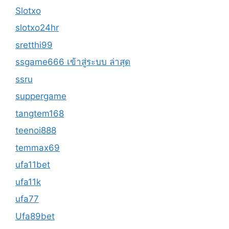
Slotxo
slotxo24hr
sretthi99
ssgame666 เข้าสู่ระบบ ล่าสุด
ssru
suppergame
tangtem168
teenoi888
temmax69
ufa11bet
ufa11k
ufa77
Ufa89bet