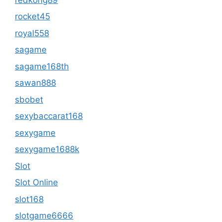
rocket45
royal558
sagame
sagame168th
sawan888
sbobet
sexybaccarat168
sexygame
sexygame1688k
Slot
Slot Online
slot168
slotgame6666