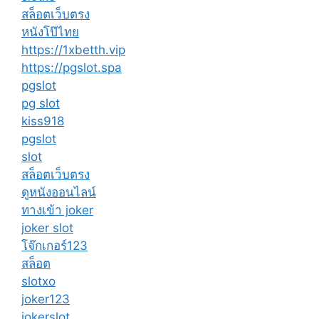
สล็อตเว็บตรง
หนังโป๊ไทย
https://1xbetth.vip
https://pgslot.spa
pgslot
pg slot
kiss918
pgslot
slot
สล็อตเว็บตรง
ดูหนังออนไลน์
ทางเข้า joker
joker slot
โจ๊กเกอร์123
สล็อต
slotxo
joker123
jokerslot