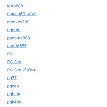
lotto888
macau69 สมัคร
monkey789
ngernn
panama888
panda555
PG
PG Slot
PG Slot เว็บใหม่
pg77
pgceo
pgheng
pgk44b