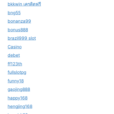
bkkwin เครดิตฟรี
bng55
bonanza99
bonus888
brazil999 slot
Casino
debet
ff123th
fullslotpg
funny18
gaojing888
happy168
hengjing168