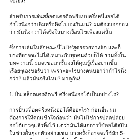
ไปเอง?
สำหรับการเล่นสล็อตแครดิตฟรีแบบครึ่งหนึ่งออโต้
กำไรนิ่งกว่าเดิมหรือคิดไปเองกันแน่? ผมต้องบอกก่อน
ว่า มันนิ่งกว่าได้จริงในบางเงื่อนไขเพียงแค่นั้น
ซึ่งการเล่นในลักษณะนี้ไม่ใช่สูตรรวยทางลัด และก็
บางทีอาจจะไม่ได้เหมาะกับทุกคนด้วยก็ได้ รวมทั้งใน
บทความนี้ ผมจะขอมาชี้แจงให้คุณรู้เรื่องมากขึ้น
เรื่อยๆเองขอรับว่า เพราะอะไรบางคนบอกว่ากำไรนิ่ง
กว่า? แล้วมันจริงไหม? มาดูกัน!
1. ปั่น สล็อตเครดิตฟรี ครึ่งหนึ่งออโต้เป็นอย่างไร?
การปั่นสล็อตครึ่งหนึ่งออโต้คืออะไร? ก่อนอื่น ผม
ต้องการให้คุณเข้าใจก่อนว่า มันไม่ใช่การปลดปล่อย
ออโต้ยาวๆแล้วทิ้งไว้ แต่ว่ามันได้แก่การใช้ออโต้สปิน
ในช่วงสั้นๆยกตัวอย่างเช่น บางครั้งก็อาจจะใช้สัก 5-