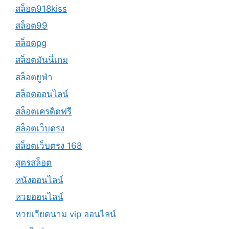
สล็อต918kiss
สล็อต99
สล็อตpg
สล็อตมันนี่เกม
สล็อตยูฟ่า
สล็อตออนไลน์
สล็อตเครดิตฟรี
สล็อตเว็บตรง
สล็อตเว็บตรง 168
สูตรสล็อต
หนังออนไลน์
หวยออนไลน์
หวยเวียดนาม vip ออนไลน์