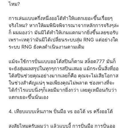
ไหม?
การเล่นแบบครึ่งหนึ่งออโต้ทำให้แตกเยอะขึ้นเรื่อยๆ
จริงไหม? หากให้ผมพินิจพิจารณาจากหลักการจริงๆล่ะ
ก็ ผมมองว่า มันมิได้ทำให้เกมแตกมากยิ่งขึ้นเลยขอรับ
เพราะเหตุว่ามันมิได้เปลี่ยนระบบสุ่ม RNG แต่อย่างใด
ระบบ RNG ยังคงดำเนินงานตามเดิม
แม้จะใช้การปั่นแบบออโต้สปินก็ตาม สล็อต777 มันก็
จะยังสุ่มผลสรุปในทุกๆการสปินเสมอ แม้กระนั้นสิ่งที่ออ
โต้สปินช่วยคุณอย่างมากเลยก็คือ คุณจะไม่เสียโอกาส
ในช่วงสำคัญแน่ๆ พอเพียงคุณไม่พลาด ช่องทางที่จะ
ได้กำไรแบบนิ่งๆก็เลยมีมากยิ่งกว่า เลยดูเหมือนกับว่า
แตกเยอะขึ้นนั่นเอง
4. เทียบแบบเห็นภาพ ปั่นมือ vs ออโต้ vs ครึ่งออโต้
สงสัยไหมครับผมว่า แล้วแบบงี้ การปั่นมือ การปั่นออ