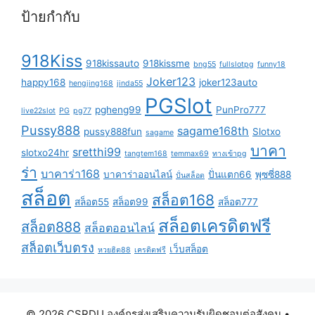
ป้ายกำกับ
918Kiss
918kissauto
918kissme
bng55
fullslotpg
funny18
Joker123
happy168
joker123auto
hengjing168
jinda55
PGSlot
pgheng99
PunPro777
live22slot
PG
pg77
Pussy888
sagame168th
pussy888fun
Slotxo
sagame
บาคา
sretthi99
slotxo24hr
tangtem168
temmax69
ทางเข้าpg
ร่า
บาคาร่า168
บาคาร่าออนไลน์
ปั่นแตก66
พุซซี่888
ปั่นสล็อต
สล็อต
สล็อต168
สล็อต55
สล็อต99
สล็อต777
สล็อตเครดิตฟรี
สล็อต888
สล็อตออนไลน์
สล็อตเว็บตรง
เว็บสล็อต
หวยฮิต88
เครดิตฟรี
© 2026 CSRDU องค์กรส่งเสริมความรับผิดชอบต่อสังคม
•